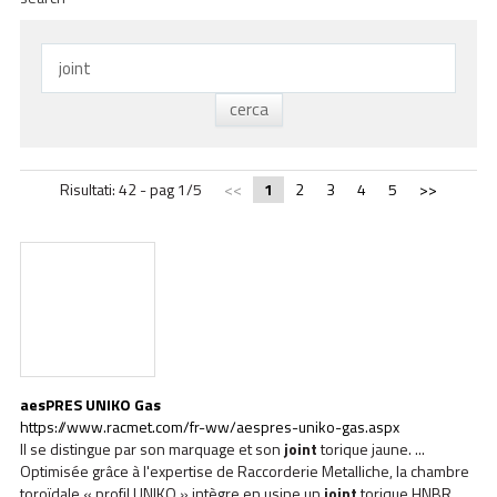
ACADEMY
BIM
INFOS ET ÉVÉNEMENTS
CONTACTS
Risultati: 42 - pag 1/5
<<
1
2
3
4
5
>>
TÉLÉCHARGEMENTS
aesPRES UNIKO Gas
https://www.racmet.com/fr-ww/aespres-uniko-gas.aspx
Il se distingue par son marquage et son
joint
torique jaune. ...
Optimisée grâce à l'expertise de Raccorderie Metalliche, la chambre
toroïdale « profil UNIKO » intègre en usine un
joint
torique HNBR