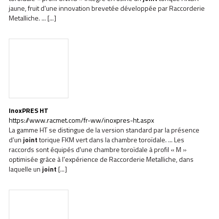
jaune, fruit d'une innovation brevetée développée par Raccorderie
Metalliche. ... [...]
InoxPRES HT
https://www.racmet.com/fr-ww/inoxpres-ht.aspx
La gamme HT se distingue de la version standard par la présence
d’un
joint
torique FKM vert dans la chambre toroïdale. ... Les
raccords sont équipés d'une chambre toroïdale à profil « M »
optimisée grâce à l'expérience de Raccorderie Metalliche, dans
laquelle un
joint
[...]