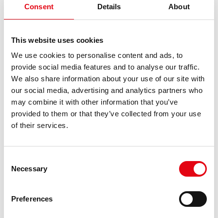
Consent
Details
About
This website uses cookies
We use cookies to personalise content and ads, to
InoxPRES 304L
https://www.racmet.com/fr-ww/inoxpres-304l.aspx
provide social media features and to analyse our traffic.
Les raccords sont équipés d'une chambre toroïdale à profil « M »
We also share information about your use of our site with
optimisée grâce à l'expérience de Raccorderie Metalliche, dans
our social media, advertising and analytics partners who
laquelle un
joint
torique développé par Raccorderie Metalliche, fruit
may combine it with other information that you’ve
d'une innovation brevetée, est monté directement en usine.... Une
provided to them or that they’ve collected from your use
gamme de [...]
of their services.
Consent
Necessary
Selection
Preferences
Outillage pour systèmes de raccords à sertir, Outillages Uniko
https://www.racmet.com/fr-ww/outillages-uniko.aspx