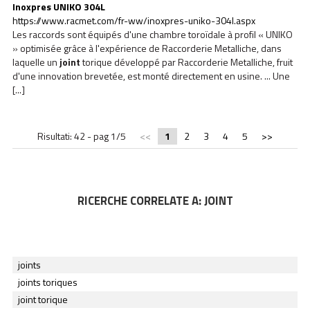
Inoxpres UNIKO 304L
https://www.racmet.com/fr-ww/inoxpres-uniko-304l.aspx
Les raccords sont équipés d'une chambre toroïdale à profil « UNIKO
» optimisée grâce à l'expérience de Raccorderie Metalliche, dans
laquelle un
joint
torique développé par Raccorderie Metalliche, fruit
d'une innovation brevetée, est monté directement en usine. ... Une
[...]
Risultati: 42 - pag 1/5
<<
1
2
3
4
5
>>
RICERCHE CORRELATE A:
JOINT
joints
joints toriques
joint torique