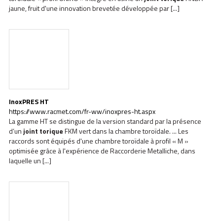
jaune, fruit d'une innovation brevetée développée par [...]
InoxPRES HT
https://www.racmet.com/fr-ww/inoxpres-ht.aspx
La gamme HT se distingue de la version standard par la présence
d’un
joint
torique
FKM vert dans la chambre toroïdale. ... Les
raccords sont équipés d'une chambre toroïdale à profil « M »
optimisée grâce à l'expérience de Raccorderie Metalliche, dans
laquelle un [...]