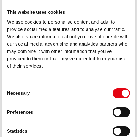
Systèmes de raccords à sertir en Cupronickel, marinePRES /
This website uses cookies
Cupro Nickel
We use cookies to personalise content and ads, to
https://www.racmet.com/fr-ww/marine-pres.aspx
provide social media features and to analyse our traffic.
Les raccords sont équipés d'une chambre toroïdale à profil « M »
optimisée sur la base de l'expérience de Raccorderie Metalliche,
We also share information about your use of our site with
dans laquelle un
joint
torique
FKM vert développé par Raccorderie
our social media, advertising and analytics partners who
Metalliche est monté directement en usine, résultat d'une innovation
may combine it with other information that you’ve
[...]
provided to them or that they’ve collected from your use
of their services.
Consent
Necessary
Selection
Systèmes de raccords à sertir en cuivre et bronze, aesPRES /
Preferences
cuivre
https://www.racmet.com/fr-ww/aes-pres.aspx
Les raccords sont équipés d’une chambre toroïdale à profil en M,
Statistics
optimisée grâce à l’expertise de Raccorderie Metalliche, dans