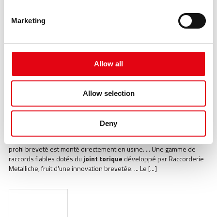
laquelle un
joint
torique
développé par Raccorderie Metalliche, fruit
d’une innovation brevetée, est monté en usine. ... Une gamme de [...]
Marketing
Allow all
Allow selection
Système de raccords à sertir en acier au carbone, steelPRES /
acier carbone
Deny
https://www.racmet.com/fr-ww/steel-pres.aspx
À l'intérieur de chaque raccord, le
joint
torique
en EPDM avec un
profil breveté est monté directement en usine. ... Une gamme de
raccords fiables dotés du
joint
torique
développé par Raccorderie
Metalliche, fruit d'une innovation brevetée. ... Le [...]