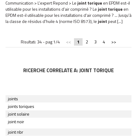
Communication > L'expert Repond > Le
joint
torique
en EPDM est-il
utilisable pour les installations d’air comprimé ? Le
joint
torique
en
EPDM est-il utilisable pour les installations d’air comprimé ? ... Jusqu’à
la classe de résidus d’huile 4 (norme ISO 8573), le
joint
peut [...]
Risultati: 34 - pag 1/4
<<
1
2
3
4
>>
RICERCHE CORRELATE A:
JOINT TORIQUE
joints
joints toriques
joint solaire
joint noir
joint nbr