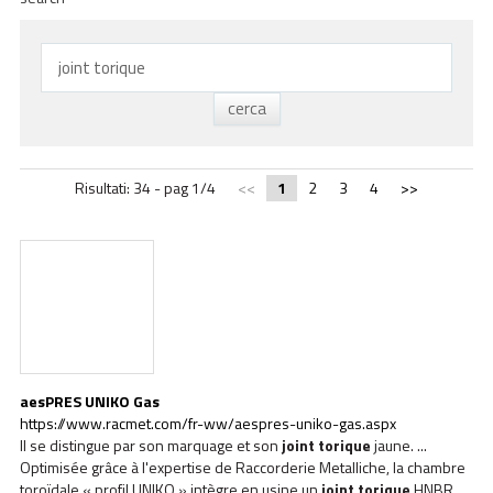
ACADEMY
BIM
INFOS ET ÉVÉNEMENTS
CONTACTS
Risultati: 34 - pag 1/4
<<
1
2
3
4
>>
TÉLÉCHARGEMENTS
aesPRES UNIKO Gas
https://www.racmet.com/fr-ww/aespres-uniko-gas.aspx
Il se distingue par son marquage et son
joint
torique
jaune. ...
Optimisée grâce à l'expertise de Raccorderie Metalliche, la chambre
toroïdale « profil UNIKO » intègre en usine un
joint
torique
HNBR