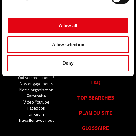
PRODUITS
SERVICES
Allow all
Systèmes de raccords à sertir
ÉVÉNEMENTS ET
NOUVELLES
Allow selection
Événements et nouvelles
Deny
SOCIÉTÉ
CONTACTS
Qui sommes-nous ?
FAQ
Nos engagements
Notre organisation
Partenaire
TOP SEARCHES
Video Youtube
Facebook
PLAN DU SITE
Linkedin
Travailler avec nous
GLOSSAIRE