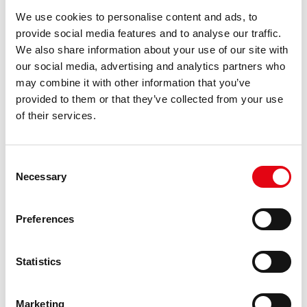
des personnes qui déterminent le succès de
l'entreprise et continue d'insérer des jeunes qui
We use cookies to personalise content and ads, to
provide social media features and to analyse our traffic.
soutiennent l'activité commerciale grâce à sa
We also share information about your use of our site with
contribution en termes d'énergie et d'idées, lui
our social media, advertising and analytics partners who
permettant de répondre rapidement au dynamisme
may combine it with other information that you’ve
des marchés. Raccorderie Metalliche a adopté la
provided to them or that they’ve collected from your use
norme ISO 45001:2018 pour créer des procédures
of their services.
formelles pour gérer la santé et les menaces pour la
sécurité des salariés. Un système de gestion solide
Consent
pour créer un environnement de travail sûr et sain.
Necessary
Selection
Important d'impliquer et de motiver le personnel et
de démontrer la conformité aux normes
Preferences
internationales aux clients et aux fournisseurs.
précédent:
bilan esg
Durabilité à 360°
Statistics
suivant:
respect de l'environnement
Marketing