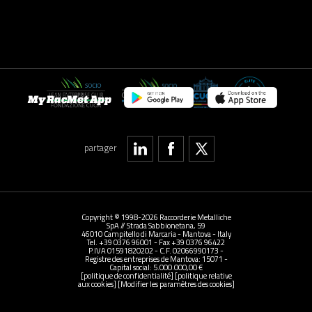
My RacMet App
partager
Copyright © 1998-2026 Raccorderie Metalliche
SpA // Strada Sabbionetana, 59
46010 Campitello di Marcaria - Mantova - Italy
Tel. +39 0376 96001 - Fax +39 0376 96422
P.IVA 01591820202 - C.F. 02066990173 -
Registre des entreprises de Mantova: 15071 -
Capital social: 5.000.000,00 €
[politique de confidentialité]
[politique relative
aux cookies]
[Modifier les paramètres des cookies]