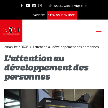
WORLDWIDE
(Français)
CARRIÈRE
CATALOGUE EN LIGNE
durabilité à 360°
>
l'attention au développement des personnes
L'attention au
développement des
SOCIÉTÉ
personnes
PRODUITS
ESG
HISTORIQUE DES CAS