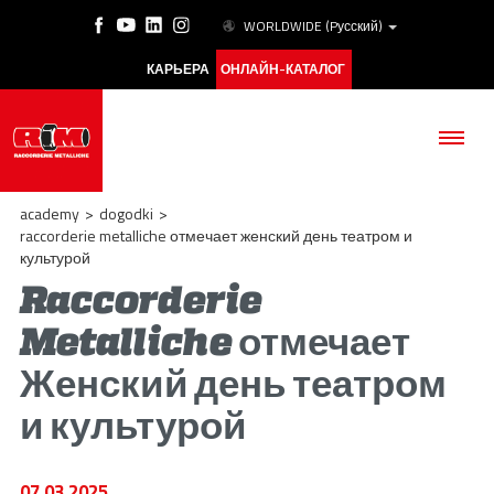
WORLDWIDE
(Pусский)
КАРЬЕРА
ОНЛАЙН-КАТАЛОГ
academy
>
dogodki
>
raccorderie metalliche отмечает женский день театром и
культурой
Raccorderie
КОМПАНИЯ
Metalliche отмечает
ПРОДУКЦИЯ
Женский день театром
ESG
и культурой
АКАДЕМИЯ
07.03.2025