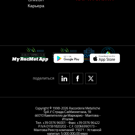
Карьера
My RacMet App
поделиться
Copyright © 1998-2026 Raccorderie Metalliche
SpA // Страда Саббионетана, 59
46010 Кампителло ди Маркарио - Мантова -
Италия
Тел. +39 0376 96001 - Факс +39 0376 96422
P.IVA 01591820202 - C.F. 02066990173 -
Мантова Реестр компаний: 15071 - Уставной
капитал: 5.000.000,00 евро