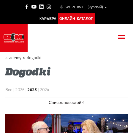
WORLDWIDE
(Pусский)
КАРЬЕРА
ОНЛАЙН-КАТАЛОГ
academy
>
dogodki
Dogodki
КОМПАНИЯ
Все
|
2026
|
2025
|
2024
ПРОДУКЦИЯ
Список новостей 4
ESG
АКАДЕМИЯ