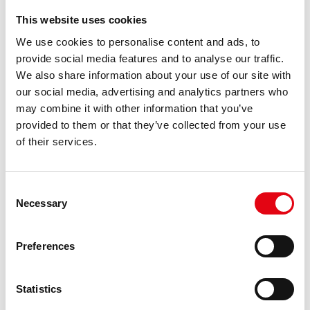
This website uses cookies
We use cookies to personalise content and ads, to
provide social media features and to analyse our traffic.
13.03.2025
We also share information about your use of our site with
Raccorderie Metalliche принимает “Metal
our social media, advertising and analytics partners who
Business Lounge”: выигрышная
синергия с футбольным клубом
may combine it with other information that you’ve
Mantova Calcio
provided to them or that they’ve collected from your use
of their services.
Связь между Raccorderie Metalliche и футбольным клубом
Mantova Calcio выходит далеко за рамки страсти к спорту:
это настоящий стратегический альянс, призванный
Consent
создавать ценность в рамках спонсорской сети красно-
Necessary
Selection
белых. 13 марта в нашей Академии прошел особый
день: Metal Business Lounge —
Preferences
Statistics