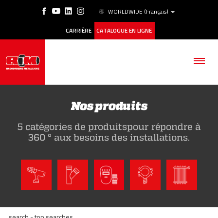
WORLDWIDE
(Français)
CARRIÈRE
CATALOGUE EN LIGNE
Nos produits
5 catégories de produitspour répondre à
SOCIÉTÉ
360 ° aux besoins des installations.
PRODUITS
ESG
HISTORIQUE DES CAS
search - top searches