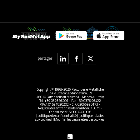
My RacMet App
partager
Copyright © 1998-2026 Raccorderie Metalliche
SpA // Strada Sabbionetana, 59
46010 Campitello di Marcaria - Mantova - Italy
Tel. +39 0376 96001 - Fax +39 0376 96422
P.IVA 01591820202 - C.F. 02066990173 -
Registre des entreprises de Mantova: 15071 -
Capital social: 5.000.000,00 €
[politique de confidentialité]
[politique relative
aux cookies]
[Modifier les paramètres des cookies]