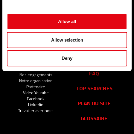
PRODUITS
SERVICES
Allow all
Systèmes de raccords à sertir
ÉVÉNEMENTS ET
NOUVELLES
Allow selection
Événements et nouvelles
SOCIÉTÉ
CONTACTS
Deny
Qui sommes-nous ?
FAQ
Nos engagements
Notre organisation
Partenaire
TOP SEARCHES
Video Youtube
Facebook
PLAN DU SITE
Linkedin
Travailler avec nous
GLOSSAIRE