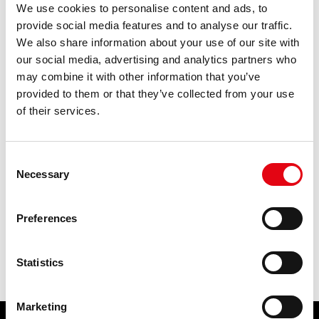
We use cookies to personalise content and ads, to
e195
provide social media features and to analyse our traffic.
tubes de pressage';
We also share information about your use of our site with
tubes de pressage＇
our social media, advertising and analytics partners who
cupronickel';
may combine it with other information that you’ve
' || '' || 'tubes de pressage
provided to them or that they’ve collected from your use
of their services.
' || ' || 'tubes de pressage
' + '' + 'cupronickel
' + ' + 'cupronickel
Consent
systèmes de raccords à sertir cuivre et bronze＇
Necessary
Selection
' || '' || 'systèmes de raccords à sertir cuivre et bronze
' || ' || 'systèmes de raccords à sertir cuivre et bronze
Preferences
Risultati: 211 - pag 4/11
<<
1
2
3
4
5
6
7
8
9
10
>>
Statistics
Marketing