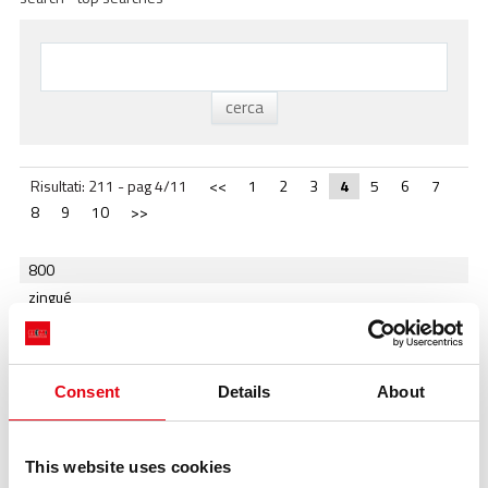
ACADEMY
BIM
INFOS ET ÉVÉNEMENTS
CONTACTS
Risultati: 211 - pag 4/11
<<
1
2
3
4
5
6
7
TÉLÉCHARGEMENTS
8
9
10
>>
800
zingué
iso
-1; waitfor delay '0:0:15' --
1'"
Consent
Details
About
té
pince a sertir
laiton
This website uses cookies
electrolyse