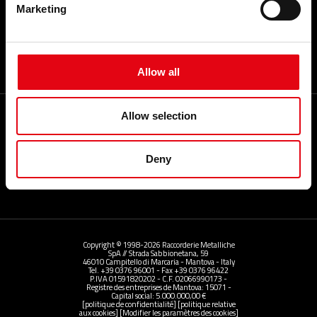
GLOSSAIRE
Marketing
Allow all
Allow selection
My RacMet App
Deny
partager
Copyright © 1998-2026 Raccorderie Metalliche
SpA // Strada Sabbionetana, 59
46010 Campitello di Marcaria - Mantova - Italy
Tel. +39 0376 96001 - Fax +39 0376 96422
P.IVA 01591820202 - C.F. 02066990173 -
Registre des entreprises de Mantova: 15071 -
Capital social: 5.000.000,00 €
[politique de confidentialité]
[politique relative
aux cookies]
[Modifier les paramètres des cookies]