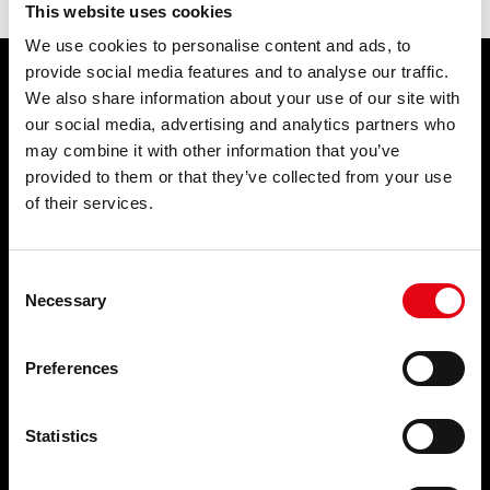
ACADEMY
This website uses cookies
We use cookies to personalise content and ads, to
BIM
provide social media features and to analyse our traffic.
INFOS ET ÉVÉNEMENTS
We also share information about your use of our site with
PRODUITS
SERVICES
our social media, advertising and analytics partners who
CONTACTS
Systèmes de raccords à sertir
may combine it with other information that you’ve
ÉVÉNEMENTS ET
provided to them or that they’ve collected from your use
NOUVELLES
TÉLÉCHARGEMENTS
of their services.
Événements et nouvelles
SOCIÉTÉ
CONTACTS
Consent
Necessary
Selection
Qui sommes-nous ?
FAQ
Nos engagements
Notre organisation
Preferences
Partenaire
TOP SEARCHES
Video Youtube
Facebook
Statistics
PLAN DU SITE
Linkedin
Travailler avec nous