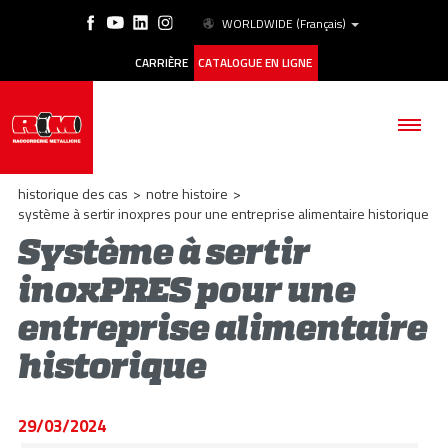
WORLDWIDE
(Français)
CARRIÈRE
CATALOGUE EN LIGNE
historique des cas
>
notre histoire
>
système à sertir inoxpres pour une entreprise alimentaire historique
Système à sertir
SOCIÉTÉ
inoxPRES pour une
entreprise alimentaire
PRODUITS
historique
ESG
HISTORIQUE DES CAS
29/03/2024