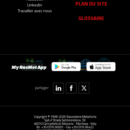
PLAN DU SITE
Linkedin
Travailler avec nous
GLOSSAIRE
My RacMet App
partager
Copyright © 1998-2026 Raccorderie Metalliche
SpA // Strada Sabbionetana, 59
46010 Campitello di Marcaria - Mantova - Italy
Tel. +39 0376 96001 - Fax +39 0376 96422