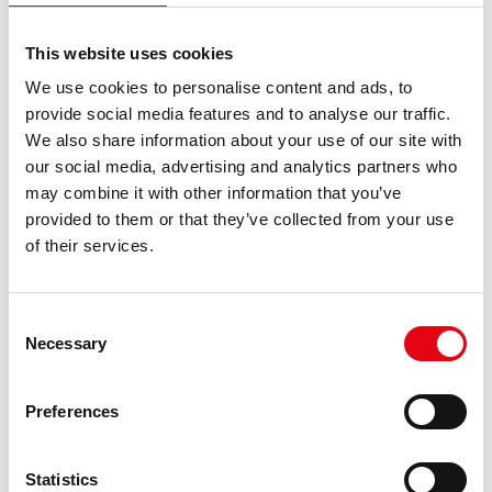
Metalliche qui combine les propriétés de l'acier inoxydable avec les
[...]
This website uses cookies
We use cookies to personalise content and ads, to
Risultati: 1 - pag 1/1
<<
1
>>
provide social media features and to analyse our traffic.
We also share information about your use of our site with
our social media, advertising and analytics partners who
may combine it with other information that you’ve
RICERCHE CORRELATE A:
TE INOX À SERTIR
provided to them or that they’ve collected from your use
of their services.
tube sertir
Consent
raccords inox
Necessary
Selection
inox 304
raccord inox
Preferences
raccord a sertir inox
pince a sertir
Statistics