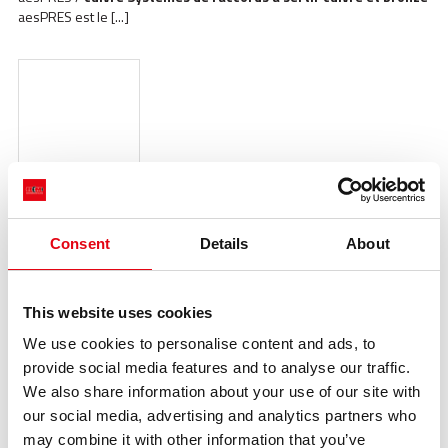
aesPRES est le [...]
aesPRES UNIKO Gas
https://www.racmet.com/fr-ww/aespres-uniko-gas.aspx
Consent
Details
About
Produits >
Systèmes
de
raccords
à
sertir
> aesPRES UNIKO Gas
aesPRES UNIKO Gas
Systèmes
de
raccords
à
sertir
en
cuivre
et
laiton/
bronze
pour gaz aesPRES uniko GAS est le [...]
This website uses cookies
We use cookies to personalise content and ads, to
provide social media features and to analyse our traffic.
We also share information about your use of our site with
our social media, advertising and analytics partners who
may combine it with other information that you’ve