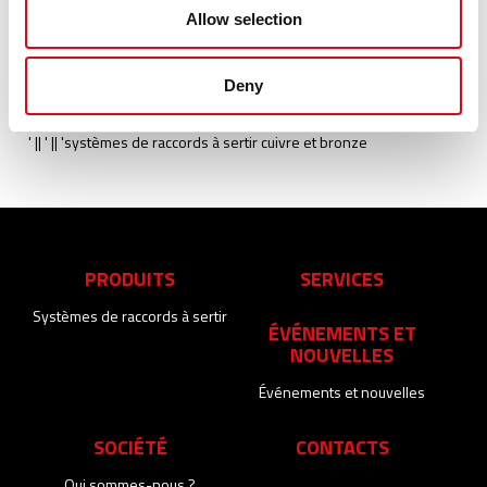
Allow selection
raccord a souder
raccord a sertir inox
pince a sertir
Deny
' || '' || 'systèmes de raccords à sertir cuivre et bronze
' || ' || 'systèmes de raccords à sertir cuivre et bronze
PRODUITS
SERVICES
Systèmes de raccords à sertir
ÉVÉNEMENTS ET
NOUVELLES
Événements et nouvelles
SOCIÉTÉ
CONTACTS
Qui sommes-nous ?