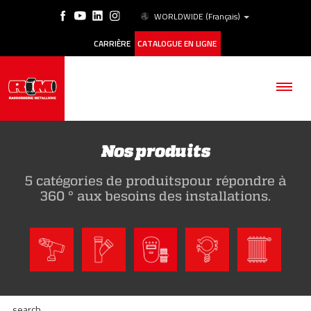
WORLDWIDE
(Français)
CARRIÈRE
CATALOGUE EN LIGNE
Nos produits
5 catégories de produitspour répondre à
SOCIÉTÉ
360 ° aux besoins des installations.
PRODUITS
ESG
HISTORIQUE DES CAS
search