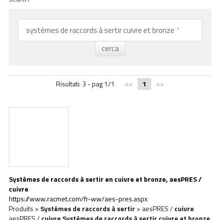
ACADEMY
BIM
INFOS ET ÉVÉNEMENTS
CONTACTS
Risultati: 3 - pag 1/1
<<
1
>>
TÉLÉCHARGEMENTS
Systèmes
de
raccords
à
sertir
en
cuivre
et
bronze
, aesPRES /
cuivre
https://www.racmet.com/fr-ww/aes-pres.aspx
Produits >
Systèmes
de
raccords
à
sertir
> aesPRES /
cuivre
aesPRES /
cuivre
Systèmes
de
raccords
à
sertir
cuivre
et
bronze