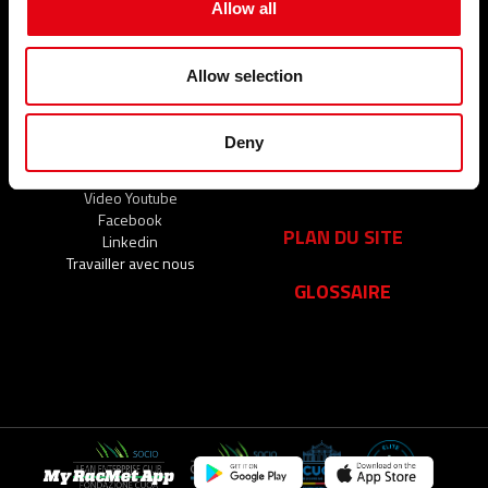
Allow all
Événements et nouvelles
SOCIÉTÉ
CONTACTS
Allow selection
Qui sommes-nous ?
FAQ
Nos engagements
Deny
Notre organisation
Partenaire
TOP SEARCHES
Video Youtube
Facebook
PLAN DU SITE
Linkedin
Travailler avec nous
GLOSSAIRE
My RacMet App