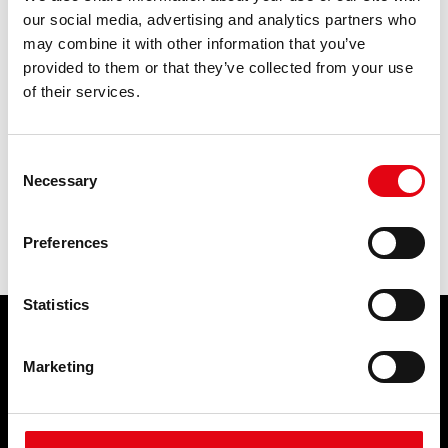
deux fois et demie supérieure à celle d'une bouteille ronde À
our social media, advertising and analytics partners who
l'intérieur de la cave de Ferghettina, un système avec des systèmes
may combine it with other information that you’ve
à sertir a été [...]
provided to them or that they’ve collected from your use
of their services.
Risultati: 1 - pag 1/1
<<
1
>>
Consent
Necessary
Selection
Preferences
Statistics
PRODUITS
SERVICES
Marketing
Systèmes de raccords à sertir
ÉVÉNEMENTS ET
NOUVELLES