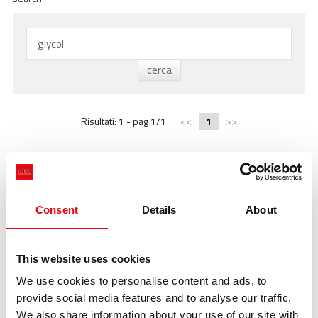
ACADEMY
BIM
INFOS ET ÉVÉNEMENTS
CONTACTS
Risultati: 1 - pag 1/1
<<
1
>>
TÉLÉCHARGEMENTS
Consent
Details
About
Les systèmes à sertir de la Cantina Ferghettina, Notre histoire
This website uses cookies
https://www.racmet.com/fr-ww/les-systemes-à-sertir-de-la-
We use cookies to personalise content and ads, to
cantina-ferghettina.aspx
provide social media features and to analyse our traffic.
Afin d'enrichir qualitativement le vin, ils ont breveté et créé une
bouteille « carrée » qui permet une surface de contact vin-levure
We also share information about your use of our site with