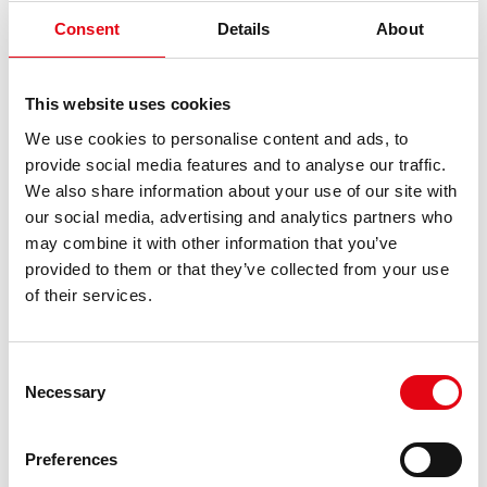
Révision Systèmes de raccords à sertir - Instructions chaines 139 -
Consent
Details
About
168 + ACO
401
Rev.
0
Aperçu Téléchargements pdf Copier le lien
048 R0 0509 ITA Calcul métrique SteelPRES (Italien) Rev.
0
Téléchargements xls Copier le lien 047 R0 0509 ITA Calcul métrique
InoxPRES [...]
This website uses cookies
We use cookies to personalise content and ads, to
provide social media features and to analyse our traffic.
Risultati: 1 - pag 1/1
<<
1
>>
We also share information about your use of our site with
our social media, advertising and analytics partners who
may combine it with other information that you’ve
provided to them or that they’ve collected from your use
RICERCHE CORRELATE A:
-1" OR 2+401-401-1=0+0+0+1
of their services.
--
Consent
-1; waitfor delay '0:0:15' --
Necessary
Selection
-1" or 5*5=25 --
-1' or 5*5=25 --
Preferences
-1 or 5*5=25