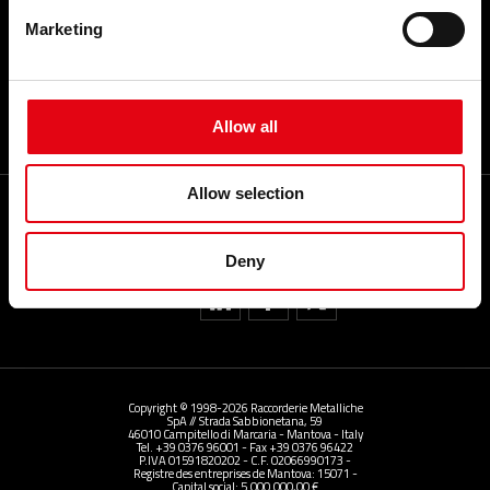
Travailler avec nous
Marketing
GLOSSAIRE
Allow all
Allow selection
My RacMet App
Deny
partager
Copyright © 1998-2026 Raccorderie Metalliche
SpA // Strada Sabbionetana, 59
46010 Campitello di Marcaria - Mantova - Italy
Tel. +39 0376 96001 - Fax +39 0376 96422
P.IVA 01591820202 - C.F. 02066990173 -
Registre des entreprises de Mantova: 15071 -
Capital social: 5.000.000,00 €