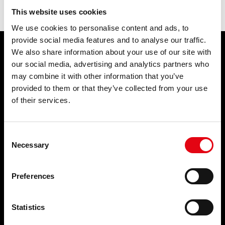
suivant:
manchon
ACADEMY
This website uses cookies
BIM
We use cookies to personalise content and ads, to
provide social media features and to analyse our traffic.
INFOS ET ÉVÉNEMENTS
We also share information about your use of our site with
PRODUITS
SERVICES
our social media, advertising and analytics partners who
CONTACTS
may combine it with other information that you’ve
Systèmes de raccords à sertir
ÉVÉNEMENTS ET
TÉLÉCHARGEMENTS
provided to them or that they’ve collected from your use
NOUVELLES
of their services.
Événements et nouvelles
Consent
SOCIÉTÉ
CONTACTS
Necessary
Selection
Qui sommes-nous ?
FAQ
Nos engagements
Preferences
Notre organisation
Partenaire
TOP SEARCHES
Video Youtube
Statistics
Facebook
PLAN DU SITE
Linkedin