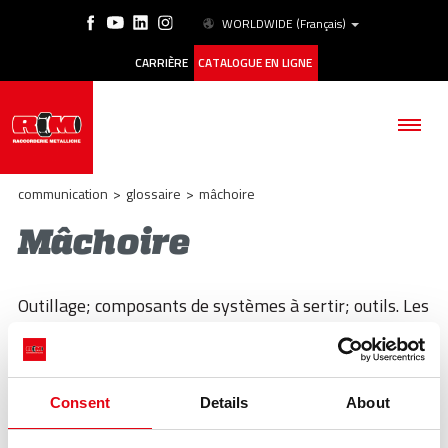
WORLDWIDE
(Français)
CARRIÈRE
CATALOGUE EN LIGNE
communication
>
glossaire
>
mâchoire
Mâchoire
SOCIÉTÉ
Outillage; composants de systèmes à sertir; outils. Les
PRODUITS
systèmes de sertissage de dimensions ø 12 35 mm
doivent être serti avec des chaînes, à partir de ø 42 ÷
ESG
108 mm
Consent
Details
About
HISTORIQUE DES CAS
précédent:
joint d'etancheite
Glossaire