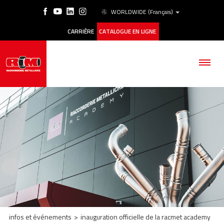
WORLDWIDE
(Français)
CARRIÈRE
CATALOGUE EN LIGNE
SOCIÉTÉ
PRODUITS
ESG
HISTORIQUE DES CAS
infos et événements
>
inauguration officielle de la racmet academy