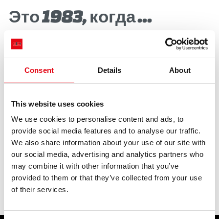
BIM
Это 1983, когда ...
ОСНОВНЫЕ МОМЕНТЫ
КОНТАКТЫ
23.06.2020
В 1983 году Raccorderie Metalliche, уже
СКАЧАТЬ
Consent
Details
About
представленная на всей территории Италии,
добилась серьезных успехов и на зарубежных
рынках.
This website uses cookies
We use cookies to personalise content and ads, to
В этом же году начинается эра доменов .com, .org
provide social media features and to analyse our traffic.
и .it!
We also share information about your use of our site with
our social media, advertising and analytics partners who
may combine it with other information that you’ve
предыдущий:
это 1985, когда ...
основные моменты
provided to them or that they’ve collected from your use
следующий:
это 1983, когда ...
of their services.