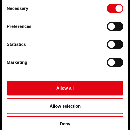
Consent
Necessary
Selection
ПРОДУКЦИЯ
СЕРВИС
Пресс-фитинги
Preferences
СОБЫТИЯ И
НОВОСТИ
Statistics
События и новости
КОМПАНИЯ
КОНТАКТЫ
Marketing
Кто мы
FAQ
Наши обязательства
Организация
Allow all
Сеть надежных партнеров
ТОП ПОИСК
Youtube Видео
Facebook
КАРТА САЙТА
Linkedin
Allow selection
Карьера
Deny