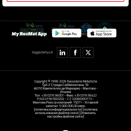
My RacMet App
поделиться
Copyright © 1998-2026 Raccorderie Metalliche
SpA // Страда Саббионетана, 59
46010 Кампителло ди Маркарио - Мантова -
Италия
Тел. +39 0376 96001 - Факс +39 0376 96422
P.IVA 01591820202 - C.F. 02066990173 -
Мантова Реестр компаний: 15071 - Уставной
капитал: 5.000.000,00 евро
[политика конфиденциальности]
[политика
использования файлов cookie]
[Изменить
настройки файлов cookie]