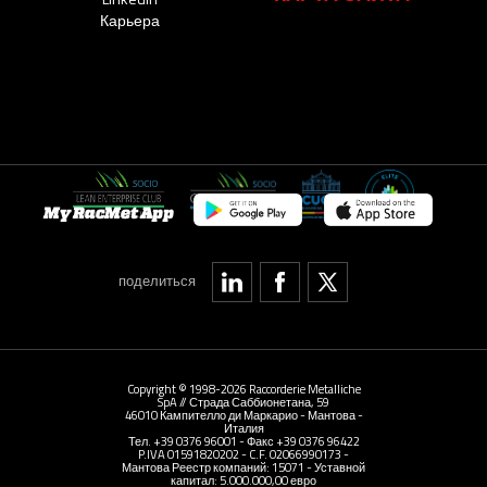
Карьера
My RacMet App
поделиться
Copyright © 1998-2026 Raccorderie Metalliche
SpA // Страда Саббионетана, 59
46010 Кампителло ди Маркарио - Мантова -
Италия
Тел. +39 0376 96001 - Факс +39 0376 96422
P.IVA 01591820202 - C.F. 02066990173 -
Мантова Реестр компаний: 15071 - Уставной
капитал: 5.000.000,00 евро