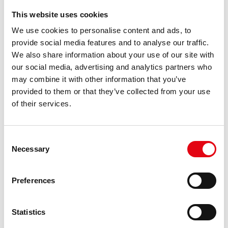
This website uses cookies
We use cookies to personalise content and ads, to
provide social media features and to analyse our traffic.
Сертификаты На Продукцию
We also share information about your use of our site with
our social media, advertising and analytics partners who
may combine it with other information that you’ve
provided to them or that they’ve collected from your use
of their services.
Сервис-Центры Пресс-Инструментов
Consent
Necessary
Selection
Preferences
Флаеры И Листовки
Statistics