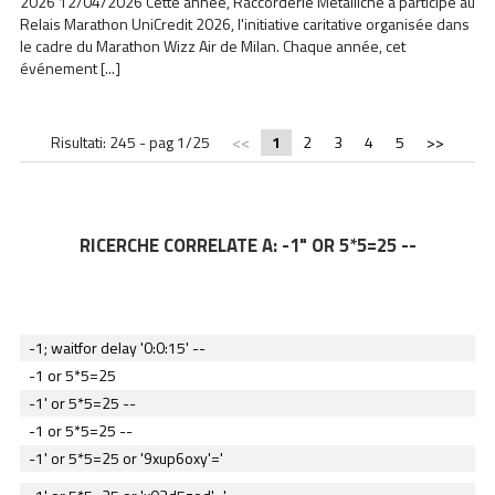
2026 12/04/2026 Cette année, Raccorderie Metalliche a participé au
Relais Marathon UniCredit 2026, l'initiative caritative organisée dans
le cadre du Marathon Wizz Air de Milan. Chaque année, cet
événement [...]
Risultati: 245 - pag 1/25
<<
1
2
3
4
5
>>
RICERCHE CORRELATE A:
-1" OR 5*5=25 --
-1; waitfor delay '0:0:15' --
-1 or 5*5=25
-1' or 5*5=25 --
-1 or 5*5=25 --
-1' or 5*5=25 or '9xup6oxy'='