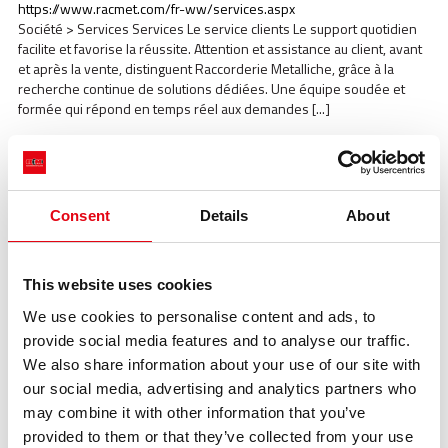
https://www.racmet.com/fr-ww/services.aspx
Société > Services Services Le service clients Le support quotidien
facilite et favorise la réussite. Attention et assistance au client, avant
et après la vente, distinguent Raccorderie Metalliche, grâce à la
recherche continue de solutions dédiées. Une équipe soudée et
formée qui répond en temps réel aux demandes [...]
Consent
Details
About
This website uses cookies
Raccorderie Metalliche rénove l'infirmerie de l'entreprise : des
espaces et des outils de pointe pour la santé des salariés, Infos
We use cookies to personalise content and ads, to
et événements, Raccorderie Metalliche
provide social media features and to analyse our traffic.
https://www.racmet.com/fr-ww/raccorderie-metalliche-renove-
We also share information about your use of our site with
linfirmerie-de-lentreprise-des-espaces-et-des-outils-de-pointe-
our social media, advertising and analytics partners who
pour-la-sante-des-salaries.aspx
may combine it with other information that you’ve
Infos et événements > Raccorderie Metalliche rénove l'infirmerie de
l'entreprise : des espaces et des outils de pointe pour la santé des
provided to them or that they’ve collected from your use