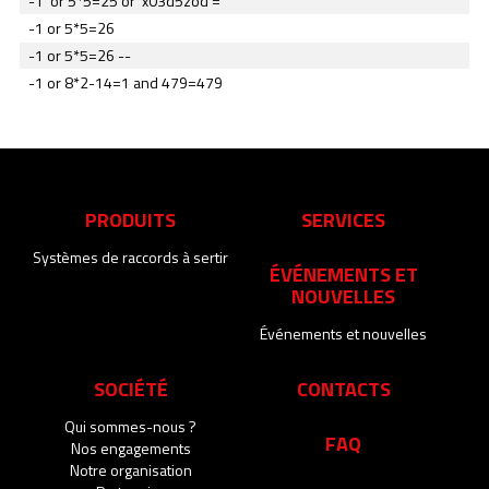
-1' or 5*5=25 or 'x03d5zod'='
-1 or 5*5=26
-1 or 5*5=26 --
-1 or 8*2-14=1 and 479=479
PRODUITS
SERVICES
Systèmes de raccords à sertir
ÉVÉNEMENTS ET
NOUVELLES
Événements et nouvelles
SOCIÉTÉ
CONTACTS
Qui sommes-nous ?
FAQ
Nos engagements
Notre organisation