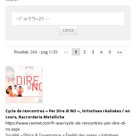
ACADEMY
BIM
INFOS ET ÉVÉNEMENTS
CONTACTS
Risultati: 245 - pag 1/25
<<
1
2
3
4
5
>>
TÉLÉCHARGEMENTS
Cycle de rencontres « Per Dire di NO », Initiatives réalisées / en
cours, Raccorderie Metalliche
https://www.racmet.com/fr-ww/cycle-de-rencontres-per-dire-di-
no.aspx
Société > Ethics & Governance > Égalité des sexes > Initiatives