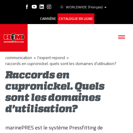
WORLDWIDE
(Français)
CARRIÈRE
CATALOGUE EN LIGNE
communication
>
l'expert repond
>
raccords en cupronickel. quels sont les domaines d'utilisation?
Raccords en
SOCIÉTÉ
cupronickel. Quels
sont les domaines
PRODUITS
d'utilisation?
ESG
HISTORIQUE DES CAS
marinePRES est le système Pressfitting de