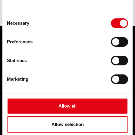
précédent:
raccords en cuivre. quels sont les domaines d'utilisation?
L'expert Repond
Consent
Necessary
Selection
Preferences
PRODUITS
SERVICES
Systèmes de raccords à sertir
ÉVÉNEMENTS ET
Statistics
NOUVELLES
Événements et nouvelles
Marketing
SOCIÉTÉ
CONTACTS
Qui sommes-nous ?
FAQ
Allow all
Nos engagements
Notre organisation
Partenaire
TOP SEARCHES
Allow selection
Video Youtube
Facebook