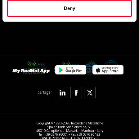
PLAN DU SITE
Linkedin
Deny
Travailler avec nous
GLOSSAIRE
My RacMet App
partager
Copyright © 1998-2026 Raccorderie Metalliche
SpA // Strada Sabbionetana, 59
46010 Campitello di Marcaria - Mantova - Italy
Tel. +39 0376 96001 - Fax +39 0376 96422
P.IVA 01591820202 - C.F. 02066990173 -