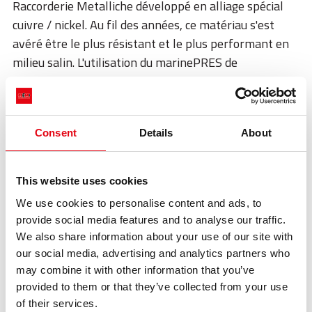
ACADEMY
Raccorderie Metalliche développé en alliage spécial
cuivre / nickel. Au fil des années, ce matériau s'est
BIM
avéré être le plus résistant et le plus performant en
milieu salin. L'utilisation du marinePRES de
INFOS ET ÉVÉNEMENTS
Raccorderie Metalliche est particulièrement adaptée à
CONTACTS
bord des navires et des plates-formes offshores, en
présence de carburants à base d'hydrocarbures, de
TÉLÉCHARGEMENTS
Consent
Details
About
systèmes d'extinction d'incendie et en général dans
toutes les applications en milieu salin et corrosif. Le
joint torique FKM vert offre une qualité et une
This website uses cookies
garantie de sécurité dans une plage de
We use cookies to personalise content and ads, to
fonctionnement de -20 / + 220 ° C et une pression
provide social media features and to analyse our traffic.
maximale de 16 bars.
We also share information about your use of our site with
our social media, advertising and analytics partners who
En savoir plus
may combine it with other information that you’ve
provided to them or that they’ve collected from your use
of their services.